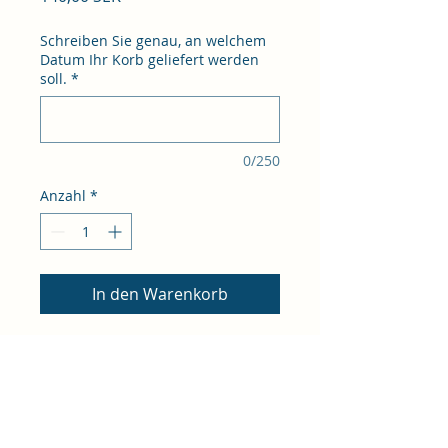
Schreiben Sie genau, an welchem
Datum Ihr Korb geliefert werden
soll.
*
0/250
Anzahl
*
In den Warenkorb
Gönnen Sie sich einen
wunderbaren schwedischen
Klassiker. Einfach
zuzubereiten und ein
Genuss für die meisten. Ein